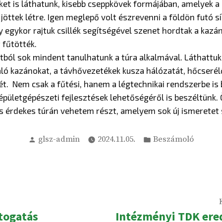
ket is láthatunk, kisebb cseppkövek formájában, amelyek a
jöttek létre. Igen meglepő volt észrevenni a földön futó s
 egykor rajtuk csillék segítségével szenet hordtak a kazá
 fűtötték.
ból sok mindent tanulhatunk a túra alkalmával. Láthattuk
áló kazánokat, a távhővezetékek kusza hálózatát, hőcserél
t. Nem csak a fűtési, hanem a légtechnikai rendszerbe is 
 épületgépészeti fejlesztések lehetőségéről is beszéltünk
s érdekes túrán vehetem részt, amelyem sok új ismeretet
Szerző
Kategória:
glsz-admin
2024.11.05.
Beszámoló
ző
átogatás
Intézményi TDK er
egyzés: