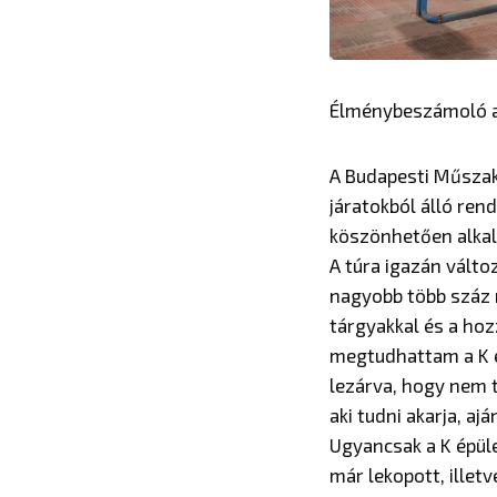
Élménybeszámoló a
A Budapesti Műszak
járatokból álló ren
köszönhetően alkal
A túra igazán válto
nagyobb több száz 
tárgyakkal és a ho
megtudhattam a K ép
lezárva, hogy nem t
aki tudni akarja, a
Ugyancsak a K épüle
már lekopott, ille