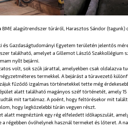
 BME alagútrendszer túráról, Harasztos Sándor (tagun
i és Gazdaságtudományi Egyetem területén jelentős méret
dszer található, amelyet a Gillemot László Szakkollégium
mam nyílt bejárni.
zatos volt, sok szűk járattal, amelyekben csak oldalazva t
négyzetméteres termekkel. A bejárást a túravezető különf
zzájuk fűződő izgalmas történetekkel tette még érdekesebb
ület alatt található magányos széf történetét, amely 15 
udták mit tartalmaz. A poént, hogy feltörésekor mit talált
jánlom, hogy legközelebbi túrán vegyen részt.
t alatt megnéztünk egy rég elfeledett időkapszulát, amelyn
tve a régebben óvóhelynek használ termeket és lőteret. A 