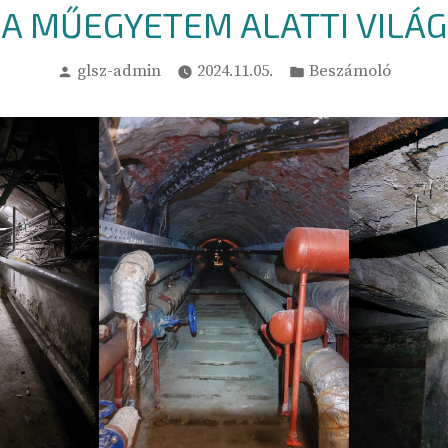
A MŰEGYETEM ALATTI VILÁG
Szerző
Kategória:
glsz-admin
2024.11.05.
Beszámoló