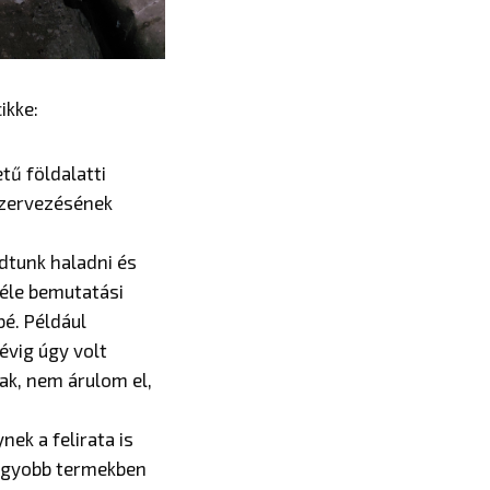
k) cikke:
ű földalatti
 szervezésének
udtunk haladni és
éle bemutatási
é. Például
évig úgy volt
ak, nem árulom el,
ek a felirata is
nagyobb termekben