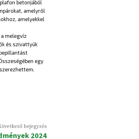
 plafon betonjából
ínpárokat, amelyről
nokhoz, amelyekkel
 a melegvíz
ők és szivattyúk
bepillantást
. Összeségében egy
 szerezhettem.
Következő
Következő bejegyzés
edmények 2024
bejegyzés: