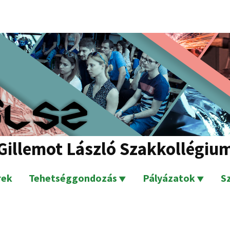
Gillemot László Szakkollégiu
rek
Tehetséggondozás
Pályázatok
S