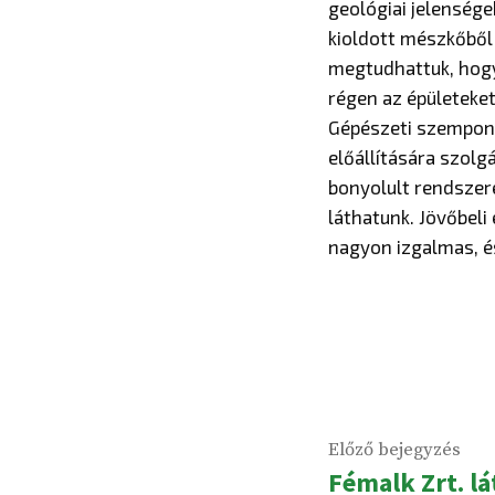
geológiai jelensége
kioldott mészkőből 
megtudhattuk, hogy
régen az épületeket
Gépészeti szempont
előállítására szolg
bonyolult rendszeré
láthatunk. Jövőbeli
nagyon izgalmas, é
BEJEGYZÉS
Elő
Előző bejegyzés
NAVIGÁCIÓ
Fémalk Zrt. l
bej