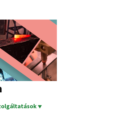
m
zolgáltatások